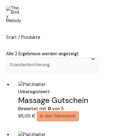
Zum
Inhalt
springen
Main
Men
Start
/ Produkte
Alle 2 Ergebnisse werden angezeigt
Unkategorisiert
Massage Gutschein
Bewertet mit
0
von 5
95,00
€
In den Warenkorb