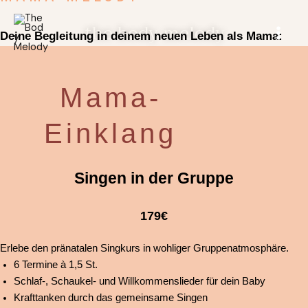
Zum
Inhalt
the body melody
Deine Begleitung in deinem neuen Leben als Mama:
springen
MAIN
MENU
Mama-
Einklang
Singen in der Gruppe
179€
Erlebe den pränatalen Singkurs in wohliger Gruppenatmosphäre.
6 Termine à 1,5 St.
Schlaf-, Schaukel- und Willkommenslieder für dein Baby
Krafttanken durch das gemeinsame Singen