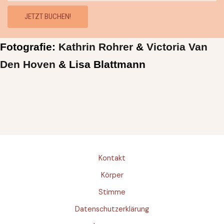
r
JETZT BUCHEN!
h
e
Fotografie:
Kathrin Rohrer
&
Victoria Van
i
t
Den Hoven
& Lisa Blattmann
e
n
&
F
ü
r
Kontakt
Körper
Stimme
Datenschutzerklärung